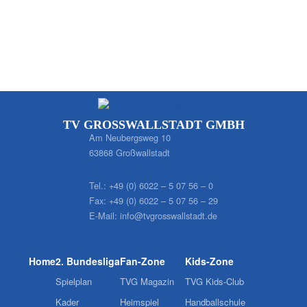
TV GROSSWALLSTADT GMBH
Am Neubergsweg 10
63868 Großwallstadt
Tel.:
+49 (0) 6022 – 5 07 56 – 0
Fax:
+49 (0) 6022 – 5 07 56 – 29
E-Mail:
info@tvgrosswallstadt.de
Home
2. Bundesliga
Fan-Zone
Kids-Zone
Spielplan
TVG Magazin
TVG Kids-Club
Kader
Heimspiel
Handballschule