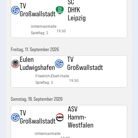
SC
TV
DHfK
Großwallstadt
Leipzig
Untermainhalle
19:30
Spieltag: 2
Freitag, 11. September 2026
Eulen
TV
Ludwigshafen
Großwallstadt
Friedrich-Ebert-Halle
19:30
Spieltag: 3
Samstag, 19. September 2026
ASV
TV
Hamm-
Großwallstadt
Westfalen
Untermainhalle