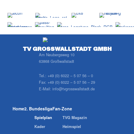
TV GROSSWALLSTADT GMBH
Am Neubergsweg 10
63868 Großwallstadt
Tel.:
+49 (0) 6022 – 5 07 56 – 0
Fax:
+49 (0) 6022 – 5 07 56 – 29
E-Mail:
info@tvgrosswallstadt.de
Home
2. Bundesliga
Fan-Zone
Spielplan
TVG Magazin
Kader
Heimspiel