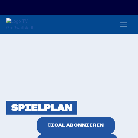
FAN-/TICKETSHOP
HBL
TVG JUNIOREN
TVG 1888 E.V.
HBRU
PRESSE
SPIELPLAN
ICAL ABONNIEREN