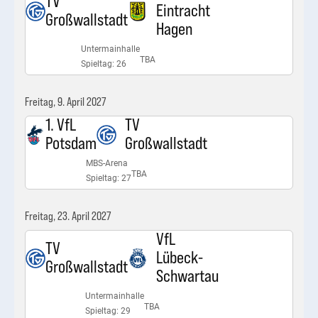
TV
Eintracht
Großwallstadt
Hagen
Untermainhalle
TBA
Spieltag: 26
Freitag, 9. April 2027
1. VfL
TV
Potsdam
Großwallstadt
MBS-Arena
TBA
Spieltag: 27
Freitag, 23. April 2027
VfL
TV
Lübeck-
Großwallstadt
Schwartau
Untermainhalle
TBA
Spieltag: 29