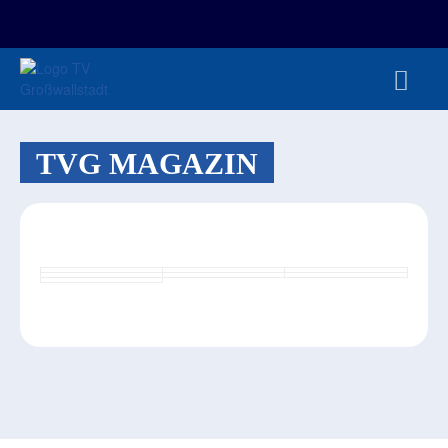
FAN-/TICKETSHOP
HBL
TVG JUNIOREN
TVG 1888 E.V.
HBRU
PRESSE
TVG MAGAZIN