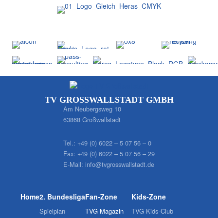
TV GROSSWALLSTADT GMBH
Am Neubergsweg 10
63868 Großwallstadt
Tel.:
+49 (0) 6022 – 5 07 56 – 0
Fax:
+49 (0) 6022 – 5 07 56 – 29
E-Mail:
info@tvgrosswallstadt.de
Home
2. Bundesliga
Fan-Zone
Kids-Zone
Spielplan
TVG Magazin
TVG Kids-Club