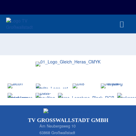
FAN-/TICKETSHOP
HBL
TVG JUNIOREN
TVG 1888 E.V.
HBRU
PRESSE
TV GROSSWALLSTADT GMBH
Am Neubergsweg 10
63868 Großwallstadt