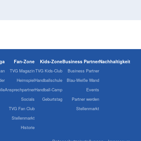
iga
Fan-Zone
Kids-Zone
Business Partner
Nachhaltigkeit
lan
TVG Magazin
TVG Kids-Club
Business Partner
der
Heimspiel
Handballschule
Blau-Weiße Wand
lle
Ansprechpartner
Handball-Camp
Events
Socials
Geburtstag
Partner werden
TVG Fan Club
Stellenmarkt
Stellenmarkt
Historie