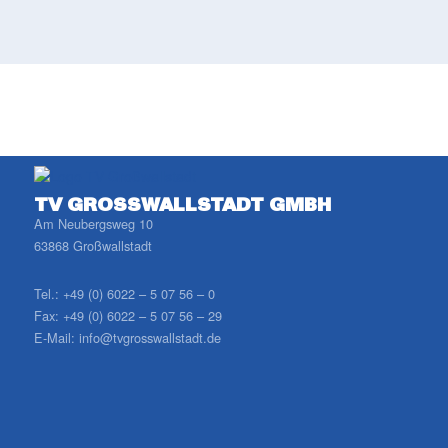
TV GROSSWALLSTADT GMBH
Am Neubergsweg 10
63868 Großwallstadt
Tel.:
+49 (0) 6022 – 5 07 56 – 0
Fax:
+49 (0) 6022 – 5 07 56 – 29
E-Mail:
info@tvgrosswallstadt.de