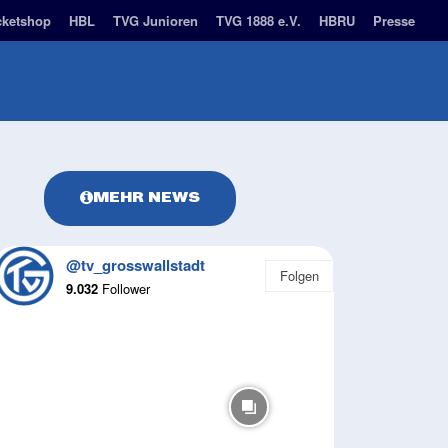
cketshop
HBL
TVG Junioren
TVG 1888 e.V.
HBRU
Presse
BUSINESS PARTNER
NACHHALTIGKEIT
M
MEHR NEWS
@tv_grosswallstadt
Folgen
9.032
Follower