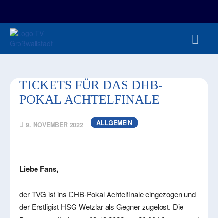
FAN-/TICKETSHOP
HBL
TVG JUNIOREN
TVG 1888 E.V.
HBRU
PRESSE
TICKETS FÜR DAS DHB-
POKAL ACHTELFINALE
ALLGEMEIN
9. NOVEMBER 2022
Liebe Fans,
der TVG ist ins DHB-Pokal Achtelfinale eingezogen und
der Erstligist HSG Wetzlar als Gegner zugelost. Die