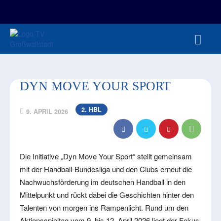
FAN-/TICKETSHOP
HBL
TVG JUNIOREN
TVG 1888 E.V.
HBRU
PRESSE
DYN MOVE YOUR SPORT
2. HBL
9. APRIL 2026
Die Initiative „Dyn Move Your Sport“ stellt gemeinsam
mit der Handball-Bundesliga und den Clubs erneut die
Nachwuchsförderung im deutschen Handball in den
Mittelpunkt und rückt dabei die Geschichten hinter den
Talenten von morgen ins Rampenlicht. Rund um den
Aktionsspieltag vom 9. bis 12. April 2026 liegt der Fokus