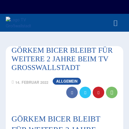
FAN-/TICKETSHOP
HBL
TVG JUNIOREN
TVG 1888 E.V.
HBRU
PRESSE
GÖRKEM BICER BLEIBT FÜR
WEITERE 2 JAHRE BEIM TV
GROSSWALLSTADT
ALLGEMEIN
14. FEBRUAR 2022
GÖRKEM BICER BLEIBT