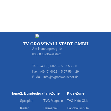
TV GROSSWALLSTADT GMBH
Am Neubergsweg 10
63868 Großwallstadt
Tel.:
+49 (0) 6022 – 5 07 56 – 0
Fax:
+49 (0) 6022 – 5 07 56 – 29
E-Mail:
info@tvgrosswallstadt.de
Home
2. Bundesliga
Fan-Zone
Kids-Zone
Spielplan
TVG Magazin
TVG Kids-Club
Kader
Heimspiel
Handballschule