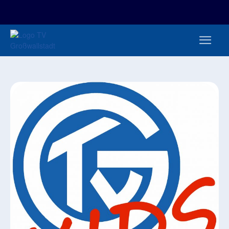
FAN-/TICKETSHOP
HBL
TVG JUNIOREN
TVG 1888 E.V.
HBRU
PRESSE