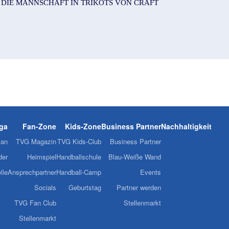
T DIE MANNSCHAFT IN TRIKOTS VON CRAFT
iga
Fan-Zone
Kids-Zone
Business Partner
Nachhaltigkeit
lan
TVG Magazin
TVG Kids-Club
Business Partner
der
Heimspiel
Handballschule
Blau-Weiße Wand
lle
Ansprechpartner
Handball-Camp
Events
Socials
Geburtstag
Partner werden
TVG Fan Club
Stellenmarkt
Stellenmarkt