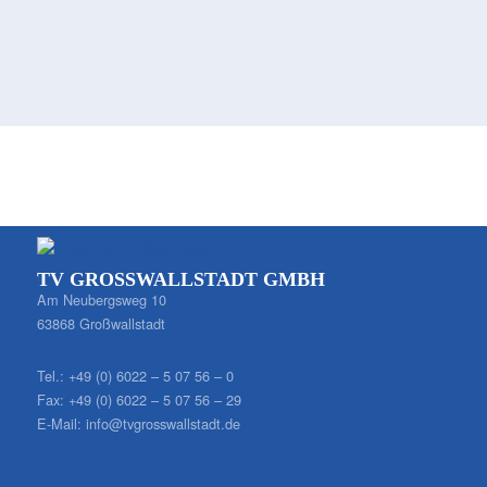
TV GROSSWALLSTADT GMBH
Am Neubergsweg 10
63868 Großwallstadt
Tel.:
+49 (0) 6022 – 5 07 56 – 0
Fax:
+49 (0) 6022 – 5 07 56 – 29
E-Mail:
info@tvgrosswallstadt.de