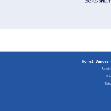
024/25 SPIEL
Home
2. Bundesl
Spielp
Ka
Tabe