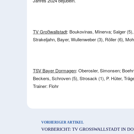
Jahres 2024 bejubeln.
TV Großwallstadt
: Boukovinas, Minerva; Salger (5),
Strakeljahn, Bayer, Wullenweber (3), Röller (6), Moh
TSV Bayer Dormagen
: Oberosler, Simonsen; Boehner
Beckers, Schroven (5), Strosack (1), P. Hüter, Träge
Trainer: Flohr
VORHERIGER ARTIKEL
VORBERICHT: TV GROSSWALLSTADT IN D