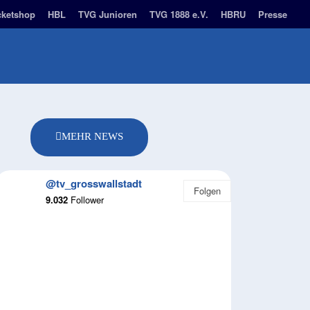
cketshop
HBL
TVG Junioren
TVG 1888 e.V.
HBRU
Presse
BUSINESS PARTNER
NACHHALTIGKEIT
MORE
MEHR NEWS
@tv_grosswallstadt
Folgen
9.032
Follower