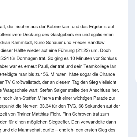
, die frischer aus der Kabine kam und das Ergebnis auf
ie offensivere Deckung des Gastgebers ein und egalisierten
Adrian Kammlodt, Kuno Schauer und Frieder Bandlow
 dieser Hälfte wieder auf eine Führung (21:22) um. Doch
25:24 für Dormagen traf. So ging es 10 Minuten vor Schluss
ber war es erneut Pauli, der traf und sein Teamkollege Ian
rteidigte man bis zur 56. Minuten, hätte sogar die Chance
r TV Großwallstadt, der an diesem Tag den Sieg vielleicht
ie Waagschale warf: Stefan Salger stellte den Anschluss her,
noch Jan-Steffen Minerva mit einer wichtigen Parade zur
terpunkt die Nerven: 33.34 für den TVG, 68 Sekunden auf der
eit von Trainer Matthias Flohr. Finn Schroven traf zum
den für einen möglichen Siegtreffer. Den verwandelte dann
g und die Mannschaft durfte – endlich- den ersten Sieg des