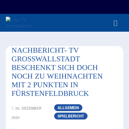
FAN-/TICKETSHOP
HBL
TVG JUNIOREN
TVG 1888 E.V.
HBRU
PRESSE
NACHBERICHT- TV
GROSSWALLSTADT B
ESCHENKT SICH DOCH N
OCH ZU WEIHNACHTEN M
IT 2 PUNKTEN IN F
ÜRSTENFELDBRUCK
ALLGEMEIN
28. DEZEMBER
SPIELBERICHT
2020