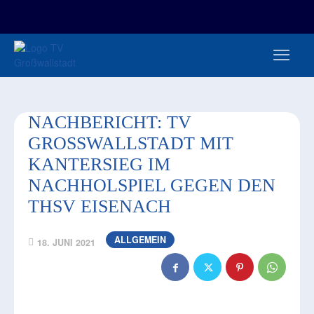
FAN-/TICKETSHOP
HBL
TVG JUNIOREN
TVG 1888 E.V.
HBRU
PRESSE
NACHBERICHT: TV
GROSSWALLSTADT MIT K
ANTERSIEG IM N
ACHHOLSPIEL GEGEN DEN T
HSV EISENACH
ALLGEMEIN
18. JUNI 2021