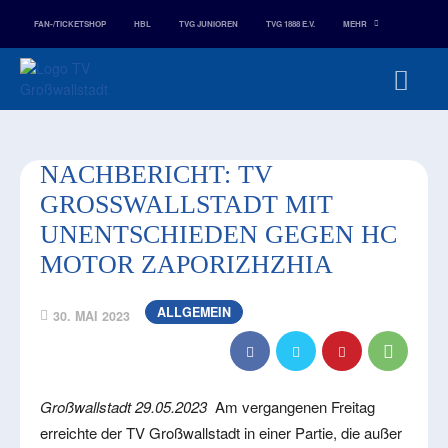
FAN-/TICKETSHOP
HBL
TVG JUNIOREN
TVG 1888 E.V.
MEHR
NACHBERICHT: TV
GROSSWALLSTADT MIT U
NENTSCHIEDEN GEGEN HC M
OTOR ZAPORIZHZHIA
ALLGEMEIN
30. MAI 2023
Großwallstadt 29.05.2023
Am vergangenen Freitag
erreichte der TV Großwallstadt in einer Partie, die außer