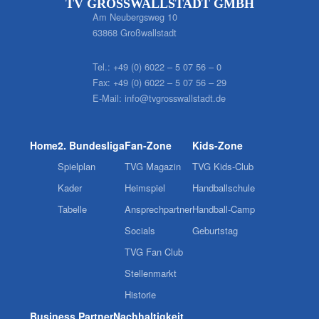
TV GROSSWALLSTADT GMBH
Am Neubergsweg 10
63868 Großwallstadt
Tel.:
+49 (0) 6022 – 5 07 56 – 0
Fax:
+49 (0) 6022 – 5 07 56 – 29
E-Mail:
info@tvgrosswallstadt.de
Home
2. Bundesliga
Fan-Zone
Kids-Zone
Spielplan
TVG Magazin
TVG Kids-Club
Kader
Heimspiel
Handballschule
Tabelle
Ansprechpartner
Handball-Camp
Socials
Geburtstag
TVG Fan Club
Stellenmarkt
Historie
Business Partner
Nachhaltigkeit