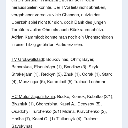
herausspielen konnte. Der TVG ließ nicht abreißen,
vergab aber vorne zu viele Chancen, nutzte das
Überzahlspiel nicht für sich, doch Dank des jungen
Torhüters Julian Ohm als auch Rückraumschütze
Adrian Kammlodt konnte man noch ein Unentschieden
in einer hitzig geführten Partie erzielen.
TV Großwallstadt
: Boukovinas, Ohm; Bayer,
Babarskas, Eisenträger (1), Bandlow (3), Siryk,
Strakeljahn (1), Redkyn (3), Zhuk (1), Corak (1), Stark
(4), Munzinger (5), Kammlodt (5) Trainer: Lochman
HC Motor Zaporizhzhia
: Budko, Komok; Kubatko (2/1),
Blyzniuk (1), Shcherbina, Kasai A., Denysov (5),
Osadchyi, Turchenko (2/1) Molina, Kravchenko (2),
Horiha (7), Kasai O. (1) Tiutiunnyk (4). Trainer:
Savukynas