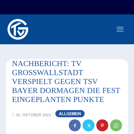
FAN-/TICKETSHOP
HBL
TVG JUNIOREN
TVG 1888 E.V.
HBRU
PRESSE
NACHBERICHT: TV
GROSSWALLSTADT V
ERSPIELT GEGEN TSV B
AYER DORMAGEN DIE FEST E
INGEPLANTEN PUNKTE
ALLGEMEIN
30. OKTOBER 2023