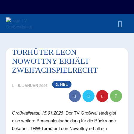
FAN-/TICKETSHOP
HBL
TVG JUNIOREN
TVG 1888 E.V.
HBRU
PRESSE
TORHÜTER LEON
NOWOTTNY ERHÄLT
ZWEIFACHSPIELRECHT
2. HBL
15. JANUAR 2026
Großwallstadt, 15.01.2026
Der TV Großwallstadt gibt
eine weitere Personalentscheidung für die Rückrunde
bekannt: THW-Torhüter Leon Nowottny erhält ein