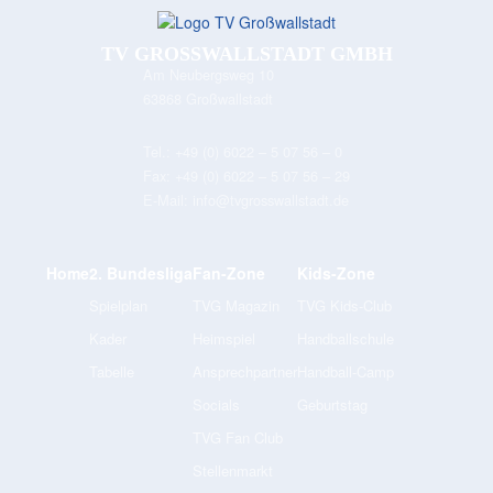
TV GROSSWALLSTADT GMBH
Am Neubergsweg 10
63868 Großwallstadt
Tel.:
+49 (0) 6022 – 5 07 56 – 0
Fax:
+49 (0) 6022 – 5 07 56 – 29
E-Mail:
info@tvgrosswallstadt.de
Home
2. Bundesliga
Fan-Zone
Kids-Zone
Spielplan
TVG Magazin
TVG Kids-Club
Kader
Heimspiel
Handballschule
Tabelle
Ansprechpartner
Handball-Camp
Socials
Geburtstag
TVG Fan Club
Stellenmarkt