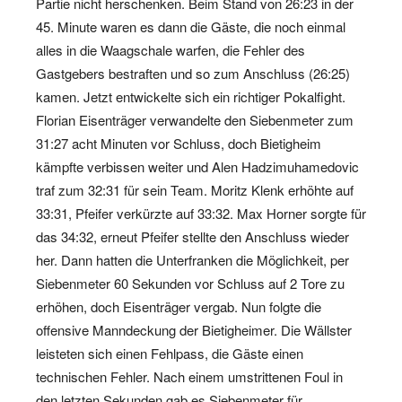
Partie nicht herschenken. Beim Stand von 26:23 in der
45. Minute waren es dann die Gäste, die noch einmal
alles in die Waagschale warfen, die Fehler des
Gastgebers bestraften und so zum Anschluss (26:25)
kamen. Jetzt entwickelte sich ein richtiger Pokalfight.
Florian Eisenträger verwandelte den Siebenmeter zum
31:27 acht Minuten vor Schluss, doch Bietigheim
kämpfte verbissen weiter und Alen Hadzimuhamedovic
traf zum 32:31 für sein Team. Moritz Klenk erhöhte auf
33:31, Pfeifer verkürzte auf 33:32. Max Horner sorgte für
das 34:32, erneut Pfeifer stellte den Anschluss wieder
her. Dann hatten die Unterfranken die Möglichkeit, per
Siebenmeter 60 Sekunden vor Schluss auf 2 Tore zu
erhöhen, doch Eisenträger vergab. Nun folgte die
offensive Manndeckung der Bietigheimer. Die Wällster
leisteten sich einen Fehlpass, die Gäste einen
technischen Fehler. Nach einem umstrittenen Foul in
den letzten Sekunden gab es Siebenmeter für