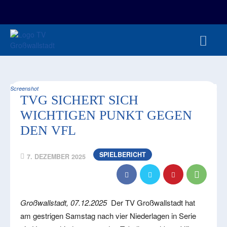
FAN-/TICKETSHOP
HBL
TVG JUNIOREN
TVG 1888 E.V.
HBRU
PRESSE
Screenshot
TVG SICHERT SICH
WICHTIGEN PUNKT GEGEN
DEN VFL
SPIELBERICHT
7. DEZEMBER 2025
Großwallstadt, 07.12.2025
Der TV Großwallstadt hat
am gestrigen Samstag nach vier Niederlagen in Serie