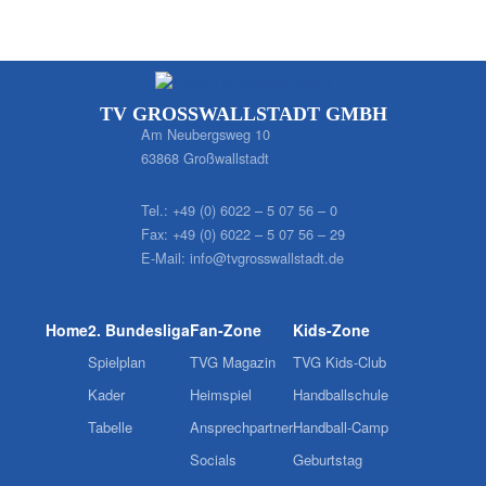
TV GROSSWALLSTADT GMBH
Am Neubergsweg 10
63868 Großwallstadt
Tel.:
+49 (0) 6022 – 5 07 56 – 0
Fax:
+49 (0) 6022 – 5 07 56 – 29
E-Mail:
info@tvgrosswallstadt.de
Home
2. Bundesliga
Fan-Zone
Kids-Zone
Spielplan
TVG Magazin
TVG Kids-Club
Kader
Heimspiel
Handballschule
Tabelle
Ansprechpartner
Handball-Camp
Socials
Geburtstag