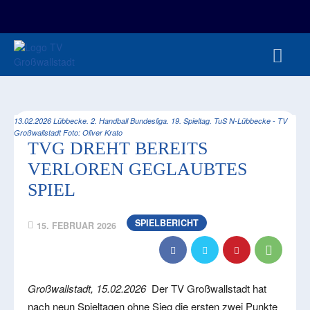
FAN-/TICKETSHOP
HBL
TVG JUNIOREN
TVG 1888 E.V.
HBRU
PRESSE
13.02.2026 Lübbecke. 2. Handball Bundesliga. 19. Spieltag. TuS N-Lübbecke - TV
Großwallstadt Foto: Oliver Krato
TVG DREHT BEREITS
VERLOREN GEGLAUBTES
SPIEL
SPIELBERICHT
15. FEBRUAR 2026
Großwallstadt, 15.02.2026
Der TV Großwallstadt hat
nach neun Spieltagen ohne Sieg die ersten zwei Punkte