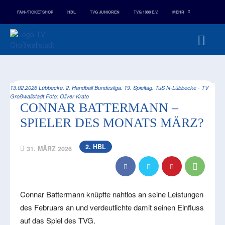
FAN-/TICKETSHOP
HBL
TVG JUNIOREN
TVG 1888 E.V.
MEHR
13.02.2026 Lübbecke. 2. Handball Bundesliga. 19. Spieltag. TuS N-Lübbecke - TV
Großwallstadt Foto: Oliver Krato
CONNAR BATTERMANN –
SPIELER DES MONATS MÄRZ?
2. HBL
31. MÄRZ 2026
Connar Battermann knüpfte nahtlos an seine Leistungen
des Februars an und verdeutlichte damit seinen Einfluss
auf das Spiel des TVG.