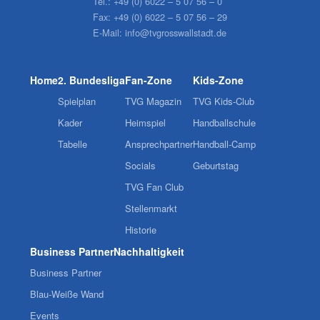
Tel.:
+49 (0) 6022 – 5 07 56 – 0
Fax:
+49 (0) 6022 – 5 07 56 – 29
E-Mail:
info@tvgrosswallstadt.de
Home
2. Bundesliga
Fan-Zone
Kids-Zone
Spielplan
TVG Magazin
TVG Kids-Club
Kader
Heimspiel
Handballschule
Tabelle
Ansprechpartner
Handball-Camp
Socials
Geburtstag
TVG Fan Club
Stellenmarkt
Historie
Business Partner
Nachhaltigkeit
Business Partner
Blau-Weiße Wand
Events