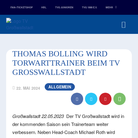
FAN-/TICKETSHOP
HBL
TVG JUNIOREN
TVG 1888 E.V.
MEHR
THOMAS BOLLING WIRD
TORWARTTRAINER BEIM TV
GROSSWALLSTADT
ALLGEMEIN
22. MAI 2024
Großwallstadt 22.05.2023
Der TV Großwallstadt wird in
der kommenden Saison sein Trainerteam weiter
verbessern. Neben Head-Coach Michael Roth wird