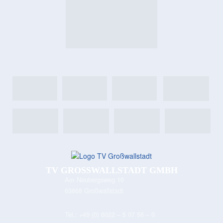
TV GROSSWALLSTADT GMBH
Am Neubergsweg 10
63868 Großwallstadt
Tel.:
+49 (0) 6022 – 5 07 56 – 0