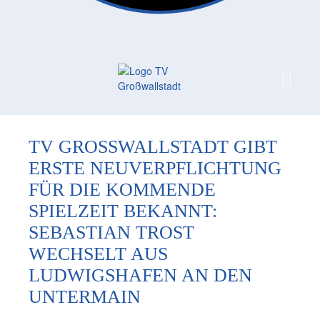
FAN-/TICKETSHOP
HBL
TVG JUNIOREN
TVG 1888 E.V.
HBRU
PRESSE
TV GROSSWALLSTADT GIBT E
RSTE NEUVERPFLICHTUNG F
ÜR DIE KOMMENDE S
PIELZEIT BEKANNT: S
EBASTIAN TROST W
ECHSELT AUS L
UDWIGSHAFEN AN DEN U
NTERMAIN