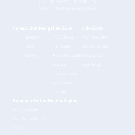
Fax:
+49 (0) 6022 – 5 07 56 – 29
E-Mail:
info@tvgrosswallstadt.de
Home
2. Bundesliga
Fan-Zone
Kids-Zone
Spielplan
TVG Magazin
TVG Kids-Club
Kader
Heimspiel
Handballschule
Tabelle
Ansprechpartner
Handball-Camp
Socials
Geburtstag
TVG Fan Club
Stellenmarkt
Historie
Business Partner
Nachhaltigkeit
Business Partner
Blau-Weiße Wand
Events