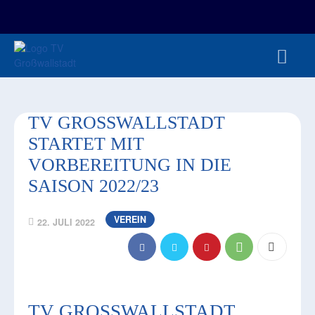
FAN-/TICKETSHOP
HBL
TVG JUNIOREN
TVG 1888 E.V.
HBRU
PRESSE
TV GROSSWALLSTADT S
TARTET MIT V
ORBEREITUNG IN DIE S
AISON 2022/23
VEREIN
22. JULI 2022
TV GROSSWALLSTADT S