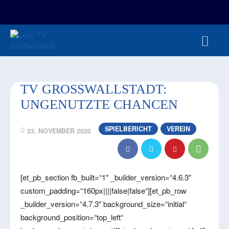
FAN-/TICKETSHOP
HBL
TVG JUNIOREN
TVG 1888 E.V.
HBRU
PRESSE
TV GROSSWALLSTADT: U
NGENUTZTE CHANCEN
SPIELBERICHT
VEREIN
23. NOVEMBER 2020
[et_pb_section fb_built=“1″ _builder_version=“4.6.3″
custom_padding=“160px||||false|false“][et_pb_row
_builder_version=“4.7.3″ background_size=“initial“
background_position=“top_left“