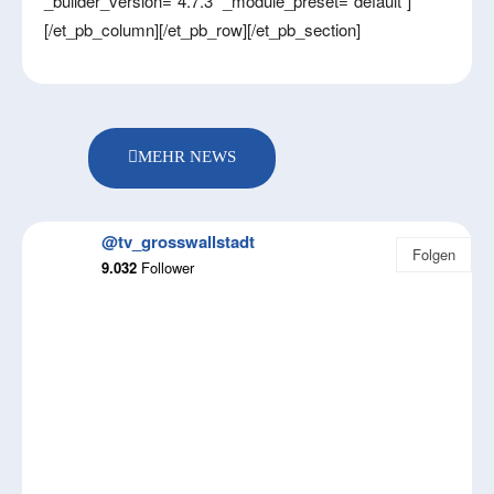
_builder_version=“4.7.3″ _module_preset=“default“]
[/et_pb_column][/et_pb_row][/et_pb_section]
MEHR NEWS
@tv_grosswallstadt
Folgen
9.032
Follower