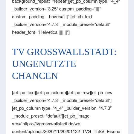
background_repeat=“repeat“][et_pb_column type=“4_4″
_builder_version=“3.25″ custom_padding=“|||“
custom_padding__hover=“|||“][et_pb_text
_builder_version=“4.7.3″ _module_preset=“default“
header_font=“Helvetica||||||||“]
TV GROSSWALLSTADT: U
NGENUTZTE C
HANCEN
[/et_pb_text][/et_pb_column][/et_pb_row][et_pb_row
_builder_version=“4.7.3″ _module_preset=“default“]
[et_pb_column type=“4_4″ _builder_version=“4.7.3″
_module_preset=“default“][et_pb_image
src=“https://tvgrosswallstadt.de/wp-
content/uploads/2020/11/20201122_TVG_ThSV_Eisena