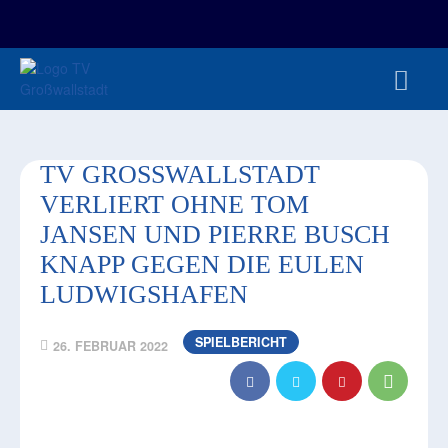
FAN-/TICKETSHOP
HBL
TVG JUNIOREN
TVG 1888 E.V.
HBRU
PRESSE
TV GROSSWALLSTADT V
ERLIERT OHNE TOM J
ANSEN UND PIERRE BUSCH K
NAPP GEGEN DIE EULEN L
UDWIGSHAFEN
SPIELBERICHT
26. FEBRUAR 2022