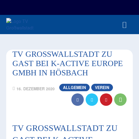
FAN-/TICKETSHOP
HBL
TVG JUNIOREN
TVG 1888 E.V.
HBRU
PRESSE
TV GROSSWALLSTADT ZU G
AST BEI K-ACTIVE EUROPE G
MBH IN HÖSBACH
ALLGEMEIN
VEREIN
16. DEZEMBER 2020
TV GROSSWALLSTADT ZU G