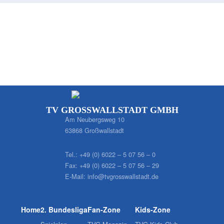
TV GROSSWALLSTADT GMBH
Am Neubergsweg 10
63868 Großwallstadt
Tel.:
+49 (0) 6022 – 5 07 56 – 0
Fax:
+49 (0) 6022 – 5 07 56 – 29
E-Mail:
info@tvgrosswallstadt.de
Home
2. Bundesliga
Fan-Zone
Kids-Zone