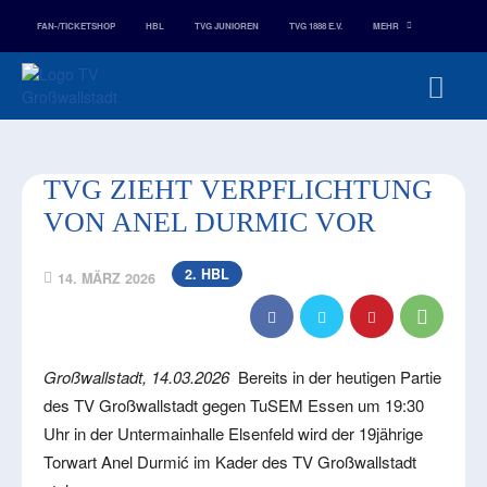
FAN-/TICKETSHOP
HBL
TVG JUNIOREN
TVG 1888 E.V.
MEHR
TVG ZIEHT VERPFLICHTUNG
VON ANEL DURMIC VOR
2. HBL
14. MÄRZ 2026
Großwallstadt, 14.03.2026
Bereits in der heutigen Partie
des TV Großwallstadt gegen TuSEM Essen um 19:30
Uhr in der Untermainhalle Elsenfeld wird der 19jährige
Torwart Anel Durmić im Kader des TV Großwallstadt