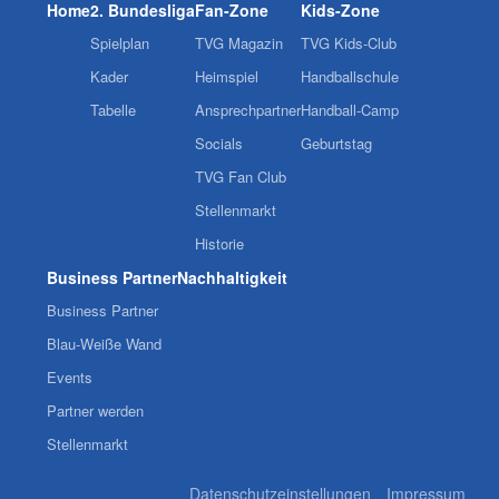
Home
2. Bundesliga
Fan-Zone
Kids-Zone
Spielplan
TVG Magazin
TVG Kids-Club
Kader
Heimspiel
Handballschule
Tabelle
Ansprechpartner
Handball-Camp
Socials
Geburtstag
TVG Fan Club
Stellenmarkt
Historie
Business Partner
Nachhaltigkeit
Business Partner
Blau-Weiße Wand
Events
Partner werden
Stellenmarkt
Datenschutzeinstellungen
Impressum