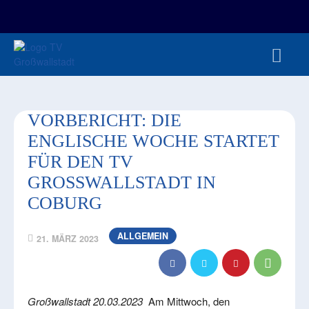
FAN-/TICKETSHOP
HBL
TVG JUNIOREN
TVG 1888 E.V.
HBRU
PRESSE
VORBERICHT: DIE
ENGLISCHE WOCHE STARTET
FÜR DEN TV
GROSSWALLSTADT IN C
OBURG
ALLGEMEIN
21. MÄRZ 2023
Großwallstadt 20.03.2023
Am Mittwoch, den