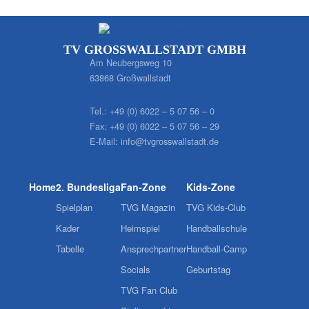
TV GROSSWALLSTADT GMBH
Am Neubergsweg 10
63868 Großwallstadt
Tel.:
+49 (0) 6022 – 5 07 56 – 0
Fax:
+49 (0) 6022 – 5 07 56 – 29
E-Mail:
info@tvgrosswallstadt.de
Home
2. Bundesliga
Fan-Zone
Kids-Zone
Spielplan
TVG Magazin
TVG Kids-Club
Kader
Heimspiel
Handballschule
Tabelle
Ansprechpartner
Handball-Camp
Socials
Geburtstag
TVG Fan Club