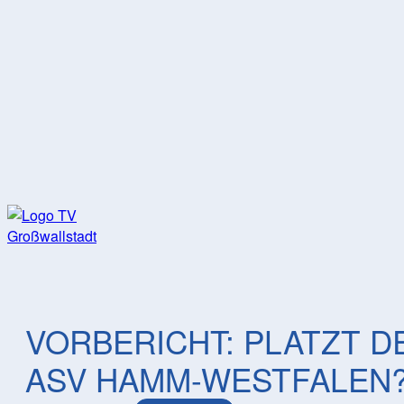
2. BUNDESLIGA
FAN-ZONE
HOME
VORBERICHT: PLATZT D
ASV HAMM-WESTFALEN