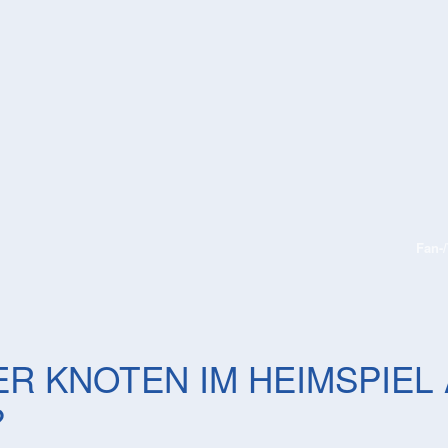
Fan-
KIDS-ZONE
BUSINESS PARTNER
NACHHALTIGK
ER KNOTEN IM HEIMSPIE
?