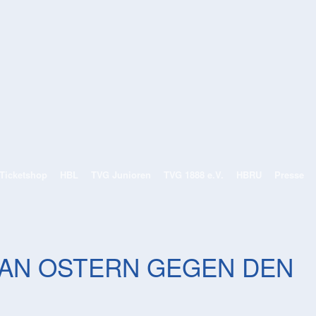
/Ticketshop
HBL
TVG Junioren
TVG 1888 e.V.
HBRU
Presse
MORE
EIT
L AN OSTERN GEGEN DEN