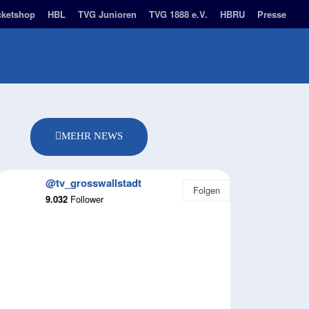
cketshop
HBL
TVG Junioren
TVG 1888 e.V.
HBRU
Presse
BUSINESS PARTNER
NACHHALTIGKEIT
MORE
MEHR NEWS
@tv_grosswallstadt
Folgen
9.032
Follower