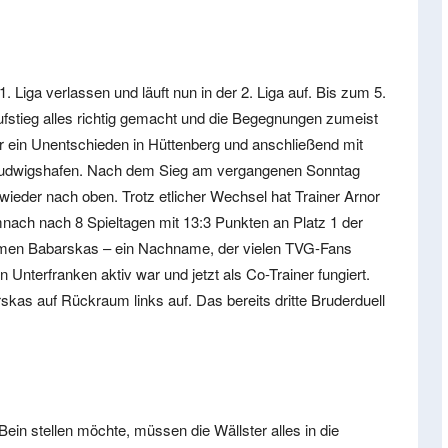
Liga verlassen und läuft nun in der 2. Liga auf. Bis zum 5.
aufstieg alles richtig gemacht und die Begegnungen zumeist
r ein Unentschieden in Hüttenberg und anschließend mit
n Ludwigshafen. Nach dem Sieg am vergangenen Sonntag
ieder nach oben. Trotz etlicher Wechsel hat Trainer Arnor
ach nach 8 Spieltagen mit 13:3 Punkten an Platz 1 der
Namen Babarskas – ein Nachname, der vielen TVG-Fans
n Unterfranken aktiv war und jetzt als Co-Trainer fungiert.
as auf Rückraum links auf. Das bereits dritte Bruderduell
ein stellen möchte, müssen die Wällster alles in die