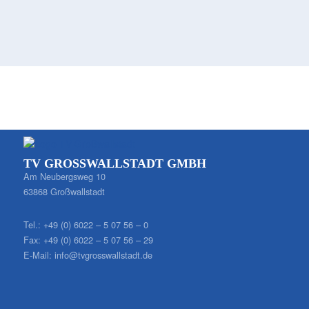
TV GROSSWALLSTADT GMBH
Am Neubergsweg 10
63868 Großwallstadt
Tel.:
+49 (0) 6022 – 5 07 56 – 0
Fax:
+49 (0) 6022 – 5 07 56 – 29
E-Mail:
info@tvgrosswallstadt.de