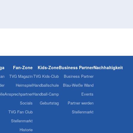
iga
Fan-Zone
Kids-Zone
Business Partner
Nachhaltigkeit
lan
TVG Magazin
TVG Kids-Club
Business Partner
der
Heimspiel
Handballschule
Blau-Weiße Wand
lle
Ansprechpartner
Handball-Camp
Events
Socials
Geburtstag
Partner werden
TVG Fan Club
Stellenmarkt
Stellenmarkt
Historie