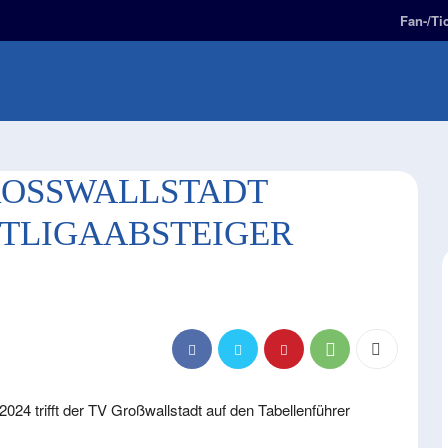
Fan-/Ti
E
2. BUNDESLIGA
FAN-ZONE
KIDS-ZONE
OSSWALLSTADT E
LIGAABSTEIGER B
024 trifft der TV Großwallstadt auf den Tabellenführer