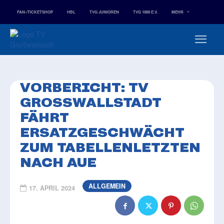
FAN-/TICKETSHOP
HBL
TVG JUNIOREN
TVG 1888 E.V.
MEHR
VORBERICHT: TV
GROSSWALLSTADT F
ÄHRT E
RSATZGESCHWÄCHT Z
UM TABELLENLETZTEN N
ACH AUE
ALLGEMEIN
17. APRIL 2024