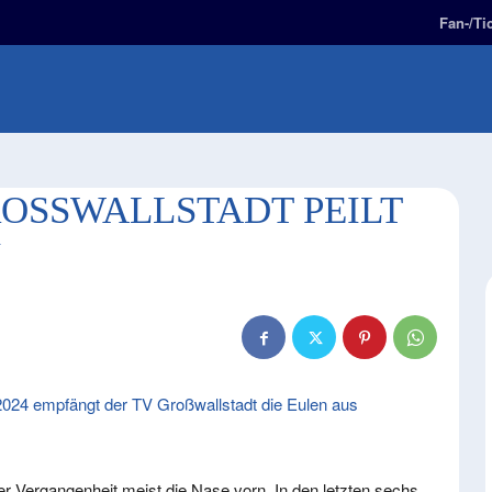
Fan-/Ti
E
2. BUNDESLIGA
FAN-ZONE
KIDS-ZONE
OSSWALLSTADT PEILT D
024 empfängt der TV Großwallstadt die Eulen aus
er Vergangenheit meist die Nase vorn. In den letzten sechs