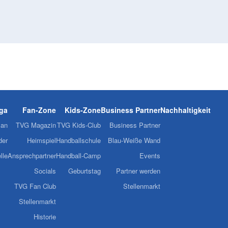
iga
Fan-Zone
Kids-Zone
Business Partner
Nachhaltigkeit
lan
TVG Magazin
TVG Kids-Club
Business Partner
der
Heimspiel
Handballschule
Blau-Weiße Wand
lle
Ansprechpartner
Handball-Camp
Events
Socials
Geburtstag
Partner werden
TVG Fan Club
Stellenmarkt
Stellenmarkt
Historie