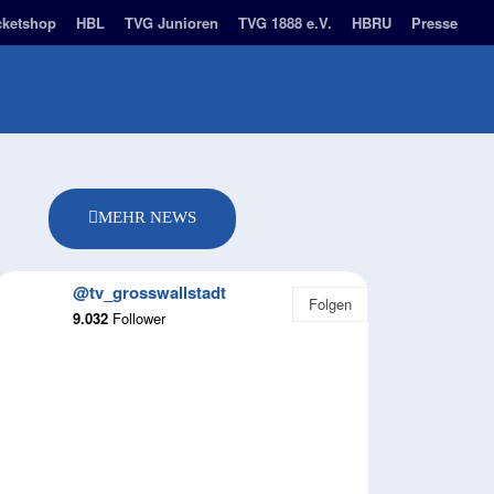
cketshop
HBL
TVG Junioren
TVG 1888 e.V.
HBRU
Presse
BUSINESS PARTNER
NACHHALTIGKEIT
MORE
MEHR NEWS
@tv_grosswallstadt
Folgen
9.032
Follower