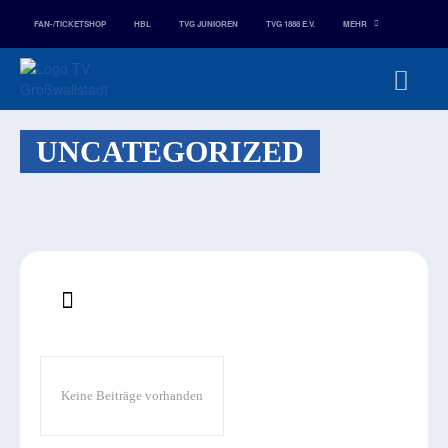
FAN-/TICKETSHOP
HBL
TVG JUNIOREN
TVG 1888 E.V.
MEHR
UNCATEGORIZED
Keine Beiträge vorhanden