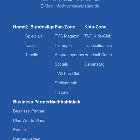
E-Mail:
info@tvgrosswallstadt.de
Home
2. Bundesliga
Fan-Zone
Kids-Zone
Spielplan
TVG Magazin
TVG Kids-Club
Kader
Heimspiel
Handballschule
Tabelle
Ansprechpartner
Handball-Camp
Socials
Geburtstag
TVG Fan Club
Stellenmarkt
Historie
Business Partner
Nachhaltigkeit
Business Partner
Blau-Weiße Wand
Events
Partner werden