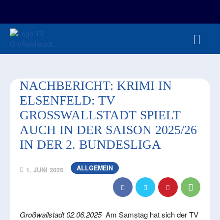
FAN-/TICKETSHOP
HBL
TVG JUNIOREN
TVG 1888 E.V.
HBRU
PRESSE
NACHBERICHT: KRIMI IN
ELSENFELD: TV
GROSSWALLSTADT SPIELT A
UCH IN DER SAISON 2025/26 I
N DER 2. BUNDESLIGA
ALLGEMEIN
1. JUNI 2025
Großwallstadt 02.06.2025
Am Samstag hat sich der TV