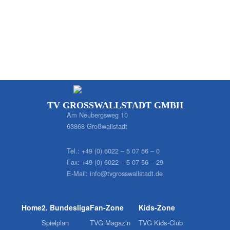
TV GROSSWALLSTADT GMBH
Am Neubergsweg 10
63868 Großwallstadt
Tel.:
+49 (0) 6022 – 5 07 56 – 0
Fax:
+49 (0) 6022 – 5 07 56 – 29
E-Mail:
info@tvgrosswallstadt.de
Home
2. Bundesliga
Fan-Zone
Kids-Zone
Spielplan
TVG Magazin
TVG Kids-Club