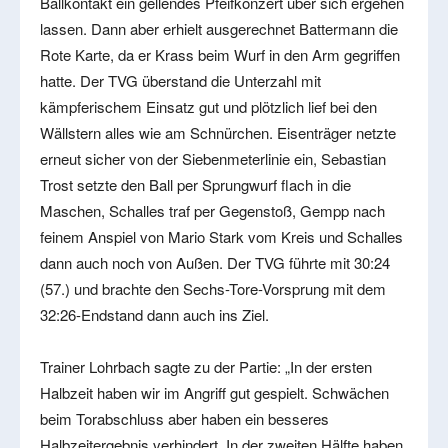
Ballkontakt ein gellendes Pfeifkonzert über sich ergehen
lassen. Dann aber erhielt ausgerechnet Battermann die
Rote Karte, da er Krass beim Wurf in den Arm gegriffen
hatte. Der TVG überstand die Unterzahl mit
kämpferischem Einsatz gut und plötzlich lief bei den
Wällstern alles wie am Schnürchen. Eisenträger netzte
erneut sicher von der Siebenmeterlinie ein, Sebastian
Trost setzte den Ball per Sprungwurf flach in die
Maschen, Schalles traf per Gegenstoß, Gempp nach
feinem Anspiel von Mario Stark vom Kreis und Schalles
dann auch noch von Außen. Der TVG führte mit 30:24
(57.) und brachte den Sechs-Tore-Vorsprung mit dem
32:26-Endstand dann auch ins Ziel.
Trainer Lohrbach sagte zu der Partie: „In der ersten
Halbzeit haben wir im Angriff gut gespielt. Schwächen
beim Torabschluss aber haben ein besseres
Halbzeitergebnis verhindert. In der zweiten Hälfte haben