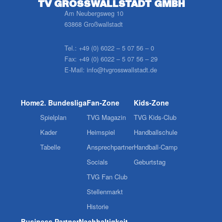
TV GROSSWALLSTADT GMBH
Am Neubergsweg 10
63868 Großwallstadt
Tel.:
+49 (0) 6022 – 5 07 56 – 0
Fax:
+49 (0) 6022 – 5 07 56 – 29
E-Mail:
info@tvgrosswallstadt.de
Home
2. Bundesliga
Fan-Zone
Kids-Zone
Spielplan
TVG Magazin
TVG Kids-Club
Kader
Heimspiel
Handballschule
Tabelle
Ansprechpartner
Handball-Camp
Socials
Geburtstag
TVG Fan Club
Stellenmarkt
Historie
Business Partner
Nachhaltigkeit