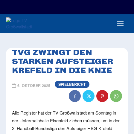
FAN-/TICKETSHOP
HBL
TVG JUNIOREN
TVG 1888 E.V.
HBRU
PRESSE
TVG ZWINGT DEN
STARKEN AUFSTEIGER
KREFELD IN DIE KNIE
SPIELBERICHT
6. OKTOBER 2025
Alle Register hat der TV Großwallstadt am Sonntag in
der Untermainhalle Elsenfeld ziehen müssen, um in der
2. Handball-Bundesliga den Aufsteiger HSG Krefeld