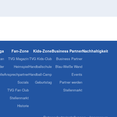
iga
Fan-Zone
Kids-Zone
Business Partner
Nachhaltigkeit
lan
TVG Magazin
TVG Kids-Club
Business Partner
der
Heimspiel
Handballschule
Blau-Weiße Wand
lle
Ansprechpartner
Handball-Camp
Events
Socials
Geburtstag
Partner werden
TVG Fan Club
Stellenmarkt
Stellenmarkt
Historie