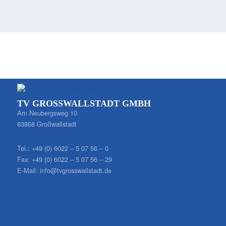
TV GROSSWALLSTADT GMBH
Am Neubergsweg 10
63868 Großwallstadt
Tel.:
+49 (0) 6022 – 5 07 56 – 0
Fax:
+49 (0) 6022 – 5 07 56 – 29
E-Mail:
info@tvgrosswallstadt.de