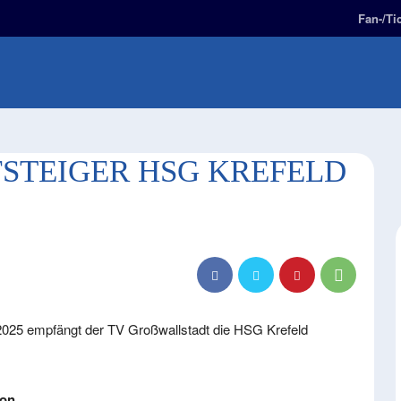
Fan-/Ti
E
2. BUNDESLIGA
FAN-ZONE
KIDS-ZONE
STEIGER HSG KREFELD
025 empfängt der TV Großwallstadt die HSG Krefeld
son